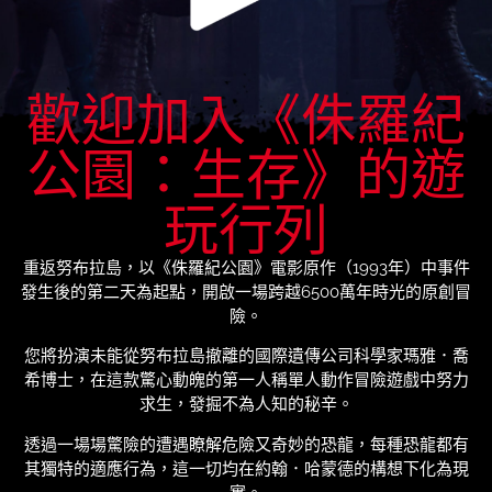
歡迎加入《侏羅紀
公園：生存》的遊
玩行列
重返努布拉島，以《侏羅紀公園》電影原作（1993年）中事件
發生後的第二天為起點，開啟一場跨越6500萬年時光的原創冒
險。
您將扮演未能從努布拉島撤離的國際遺傳公司科學家瑪雅．喬
希博士，在這款驚心動魄的第一人稱單人動作冒險遊戲中努力
求生，發掘不為人知的秘辛。
透過一場場驚險的遭遇瞭解危險又奇妙的恐龍，每種恐龍都有
其獨特的適應行為，這一切均在約翰．哈蒙德的構想下化為現