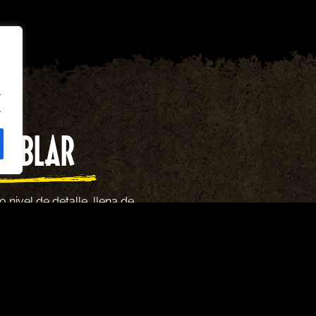
.
.
 NUBLAR
 nivel de detalle, llena de
 otras amenazas que te
scas puertas del parque al
ásico cobra vida como nunca