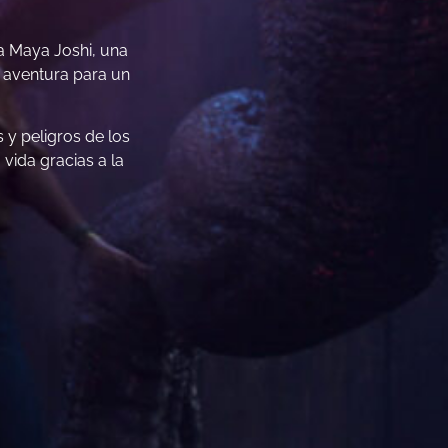
a Maya Joshi, una
y aventura para un
y peligros de los
vida gracias a la