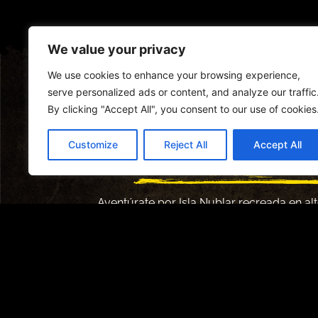
We value your privacy
We use cookies to enhance your browsing experience,
serve personalized ads or content, and analyze our traffic
By clicking "Accept All", you consent to our use of cookies
EXPLORA ISLA
Customize
Reject All
Accept All
Aventúrate por Isla Nublar recreada en alto
fauna y flora reactivas, dinosaurios y
sorprenderán. Desde las icónicas y gigante
Centro de Visitantes y más, el Parque Jur
antes.