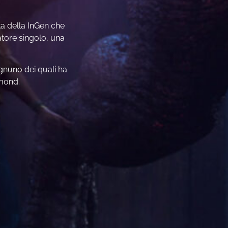
ta della InGen che
atore singolo, una
ognuno dei quali ha
mmond.