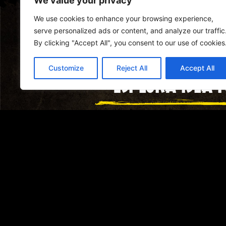
We value your privacy
We use cookies to enhance your browsing experience,
serve personalized ads or content, and analyze our traffic
By clicking "Accept All", you consent to our use of cookies
Customize
Reject All
Accept All
ESPLORA ISLA 
Vivi l'avventura in una Isla Nublar tutta da sc
dinosauri e altri sorprendenti pericoli. Dall'i
del parco fino al centro visitatori e oltre, J
mai prima d'ora.