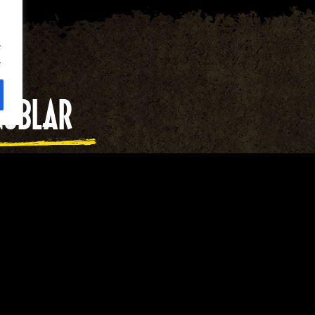
.
.
NUBLAR
oprire, tra animali selvatici,
nconfondibile porta d'ingresso
urassic Park prende vita come